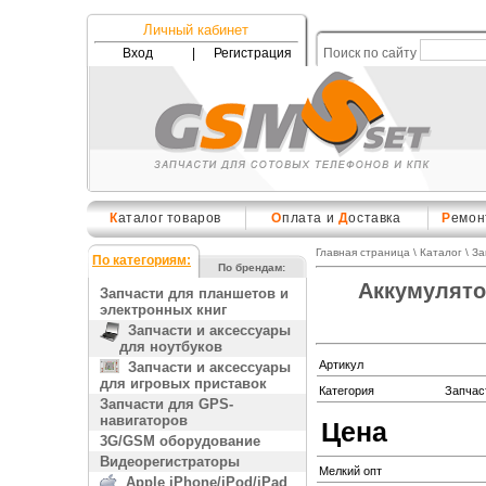
Личный кабинет
Вход
|
Регистрация
Поиск по сайту
К
аталог товаров
О
плата и
Д
оставка
Р
емон
Главная страница
\
Каталог
\
За
По категориям:
По брендам:
Аккумулятор
Запчасти для планшетов и
электронных книг
Запчасти и аксессуары
для ноутбуков
Артикул
Запчасти и аксессуары
для игровых приставок
Категория
Запчас
Запчасти для GPS-
навигаторов
Цена
3G/GSM оборудование
Видеорегистраторы
Мелкий опт
Apple iPhone/iPod/iPad