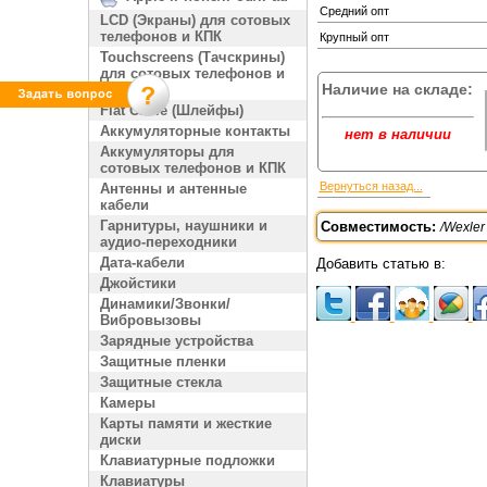
Средний опт
LCD (Экраны) для сотовых
телефонов и КПК
Крупный опт
Touchscreens (Тачскрины)
для сотовых телефонов и
Наличие на складе:
КПК
Flat Cable (Шлейфы)
Аккумуляторные контакты
нет в наличии
Аккумуляторы для
сотовых телефонов и КПК
Вернуться назад...
Антенны и антенные
кабели
Гарнитуры, наушники и
Совместимость:
/Wexler 
аудио-переходники
Дата-кабели
Добавить статью в:
Джойстики
Динамики/Звонки/
Вибровызовы
Зарядные устройства
Защитные пленки
Защитные стекла
Камеры
Карты памяти и жесткие
диски
Клавиатурные подложки
Клавиатуры