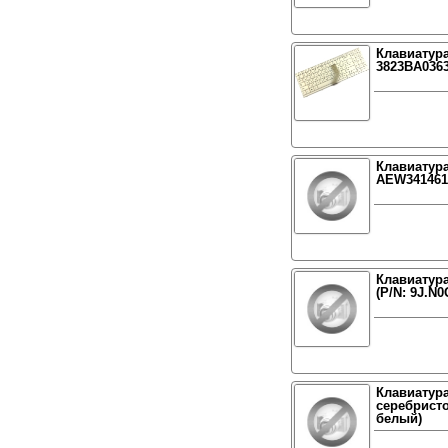
Клавиатура
3823BA0363
Клавиатура
AEW3414610
Клавиатур
(P/N: 9J.N0
Клавиатура
серебристо
белый)