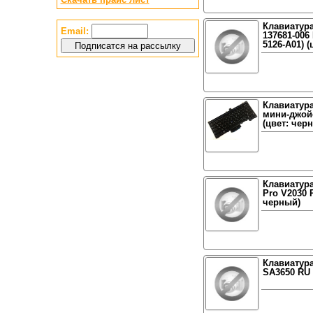
Клавиатура 
Email:
137681-006
5126-A01) 
Клавиатура
мини-джойс
(цвет: чер
Клавиатура
Pro V2030 
черный)
Клавиатура
SA3650 RU 