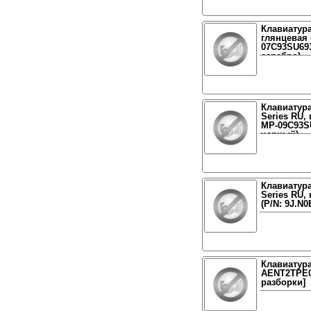
Клавиатура
глянцевая 
07C93SU693
серебро)
Клавиатура
Series RU,
MP-09C93SU
черный)
Клавиатура
Series RU, 
(P/N: 9J.N0
Клавиатура
AENT2TPE01
разборки]