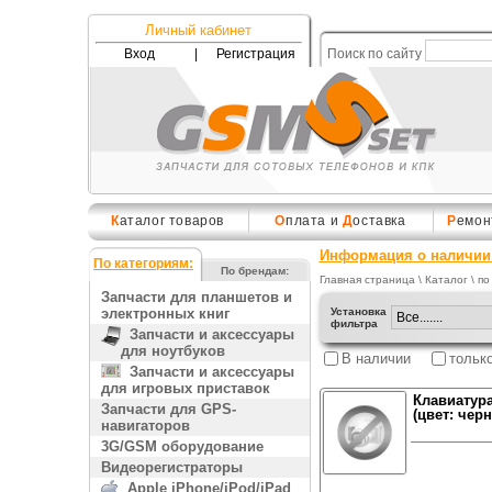
Личный кабинет
Вход
|
Регистрация
Поиск по сайту
К
аталог товаров
О
плата и
Д
оставка
Р
емон
Информация о наличии 
По категориям:
По брендам:
Главная страница
\
Каталог
\ по
Запчасти для планшетов и
электронных книг
Установка
фильтра
Запчасти и аксессуары
для ноутбуков
В наличии
тольк
Запчасти и аксессуары
для игровых приставок
Клавиатура
Запчасти для GPS-
(цвет: чер
навигаторов
3G/GSM оборудование
Видеорегистраторы
Apple iPhone/iPod/iPad