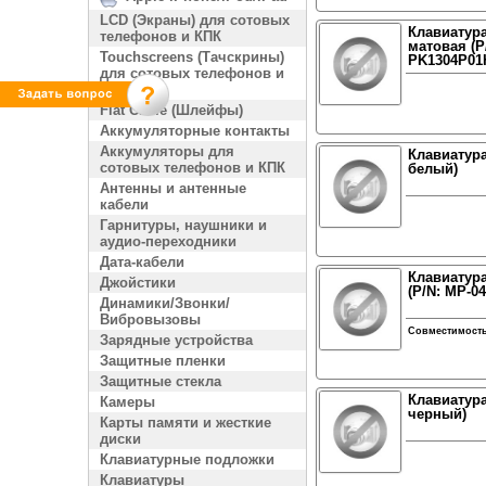
LCD (Экраны) для сотовых
Клавиатура
телефонов и КПК
матовая (P
Touchscreens (Тачскрины)
PK1304P01H
для сотовых телефонов и
КПК
Flat Cable (Шлейфы)
Аккумуляторные контакты
Аккумуляторы для
Клавиатура
сотовых телефонов и КПК
белый)
Антенны и антенные
кабели
Гарнитуры, наушники и
аудио-переходники
Дата-кабели
Клавиатура
Джойстики
(P/N: MP-0
Динамики/Звонки/
Вибровызовы
Совместимост
Зарядные устройства
Защитные пленки
Защитные стекла
Клавиатура
Камеры
черный)
Карты памяти и жесткие
диски
Клавиатурные подложки
Клавиатуры