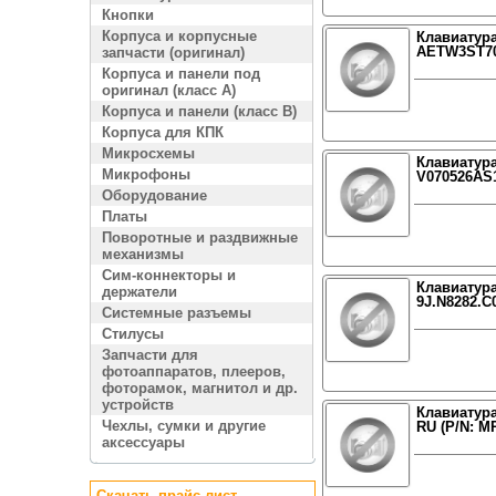
Кнопки
Корпуса и корпусные
Клавиатура
AETW3ST701
запчасти (оригинал)
Корпуса и панели под
оригинал (класс A)
Корпуса и панели (класс B)
Корпуса для КПК
Микросхемы
Клавиатура
Микрофоны
V070526AS1
Оборудование
Платы
Поворотные и раздвижные
механизмы
Сим-коннекторы и
Клавиатура
держатели
9J.N8282.C
Системные разъемы
Стилусы
Запчасти для
фотоаппаратов, плееров,
фоторамок, магнитол и др.
устройств
Клавиатура
Чехлы, сумки и другие
RU (P/N: M
аксессуары
Скачать прайс лист