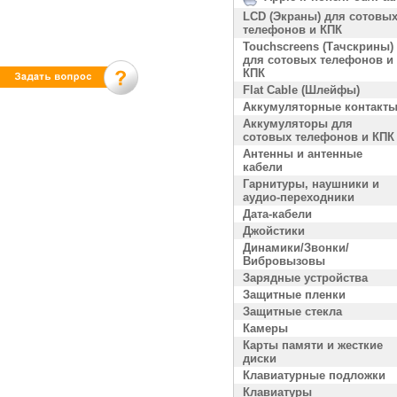
LCD (Экраны) для сотовы
телефонов и КПК
Touchscreens (Тачскрины)
для сотовых телефонов и
КПК
Flat Cable (Шлейфы)
Аккумуляторные контакт
Аккумуляторы для
сотовых телефонов и КПК
Антенны и антенные
кабели
Гарнитуры, наушники и
аудио-переходники
Дата-кабели
Джойстики
Динамики/Звонки/
Вибровызовы
Зарядные устройства
Защитные пленки
Защитные стекла
Камеры
Карты памяти и жесткие
диски
Клавиатурные подложки
Клавиатуры