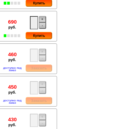
Купить
+
690
-
руб.
Купить
+
460
-
руб.
доступно под
Заказать
заказ
+
450
-
руб.
доступно под
Заказать
заказ
+
430
-
руб.