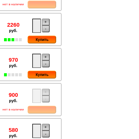
нет в наличии
+
2260
-
руб.
Купить
+
970
-
руб.
Купить
+
900
-
руб.
нет в наличии
+
580
-
руб.