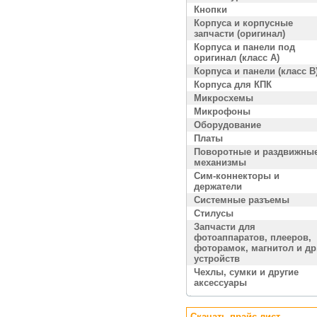
Кнопки
Корпуса и корпусные
запчасти (оригинал)
Корпуса и панели под
оригинал (класс A)
Корпуса и панели (класс B
Корпуса для КПК
Микросхемы
Микрофоны
Оборудование
Платы
Поворотные и раздвижны
механизмы
Сим-коннекторы и
держатели
Системные разъемы
Стилусы
Запчасти для
фотоаппаратов, плееров,
фоторамок, магнитол и др
устройств
Чехлы, сумки и другие
аксессуары
Скачать прайс лист