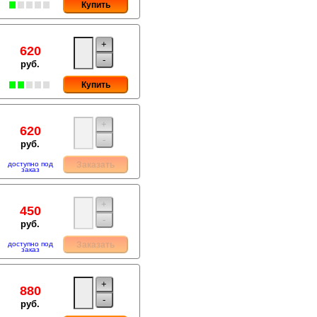
Купить
+
620
-
руб.
Купить
+
620
-
руб.
доступно под
Заказать
заказ
+
450
-
руб.
доступно под
Заказать
заказ
+
880
-
руб.