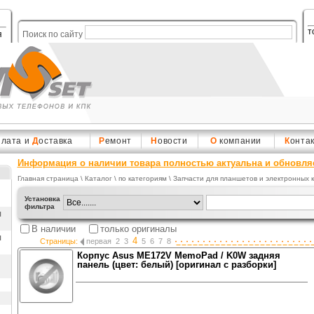
т
я
Поиск по сайту
плата и
Д
оставка
Р
емонт
Н
овости
О
компании
К
онта
Информация о наличии товара полностью актуальна и обновля
Главная страница
\
Каталог
\ по категориям \
Запчасти для планшетов и электронных к
Установка
фильтра
ы
В наличии
только оригиналы
ы
4
Страницы:
первая
2
3
5
6
7
8
Корпус Asus ME172V MemoPad / K0W задняя
панель (цвет: белый) [оригинал с разборки]