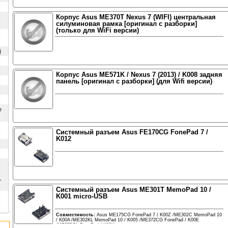
Корпус Asus ME370T Nexus 7 (WIFI) центральная
силуминовая рамка [оригинал с разборки]
(только для WiFi версии)
)
Корпус Asus ME571K / Nexus 7 (2013) / K008 задняя
панель [оригинал с разборки] (для Wifi версии)
е
Системный разъем Asus FE170CG FonePad 7 /
K012
.
Системный разъем Asus ME301T MemoPad 10 /
K001 micro-USB
Совместимость:
Asus ME175CG FonePad 7 / K00Z /ME302C MemoPad 10
/ K00A /ME302KL MemoPad 10 / K005 /ME372CG FonePad / K00E
/ME372CL FonePad / K00Y