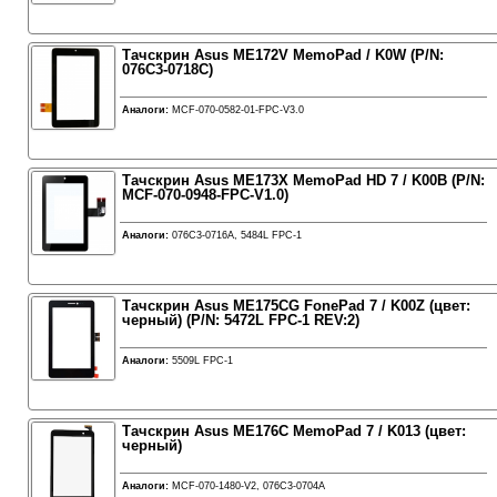
Тачскрин Asus ME172V MemoPad / K0W (P/N:
076C3-0718C)
Аналоги:
MCF-070-0582-01-FPC-V3.0
Тачскрин Asus ME173X MemoPad HD 7 / K00B (P/N:
MCF-070-0948-FPC-V1.0)
Аналоги:
076C3-0716A, 5484L FPC-1
Тачскрин Asus ME175CG FonePad 7 / K00Z (цвет:
черный) (P/N: 5472L FPC-1 REV:2)
Аналоги:
5509L FPC-1
Тачскрин Asus ME176C MemoPad 7 / K013 (цвет:
черный)
Аналоги:
MCF-070-1480-V2, 076C3-0704A