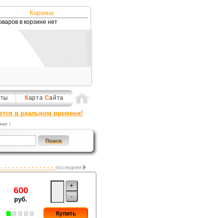
Корзина
оваров в корзине нет
кты
К
арта
С
айта
ется в реальном времени!
ниг
\
последняя
+
600
-
руб.
Купить