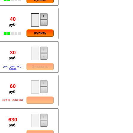
+
40
-
руб.
Купить
+
30
-
руб.
доступно под
Заказать
заказ
+
60
-
руб.
нет в наличии
+
630
-
руб.