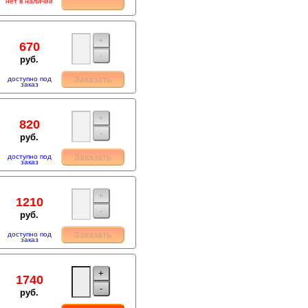
нет в наличии
+
670
-
руб.
доступно под
Заказать
заказ
+
820
-
руб.
доступно под
Заказать
заказ
+
1210
-
руб.
доступно под
Заказать
заказ
+
1740
-
руб.