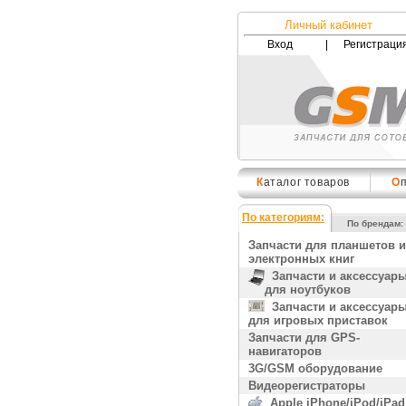
Личный кабинет
Вход
|
Регистраци
К
аталог товаров
О
По категориям:
По брендам:
Запчасти для планшетов и
электронных книг
Запчасти и аксессуар
для ноутбуков
Запчасти и аксессуар
для игровых приставок
Запчасти для GPS-
навигаторов
3G/GSM оборудование
Видеорегистраторы
Apple iPhone/iPod/iPad