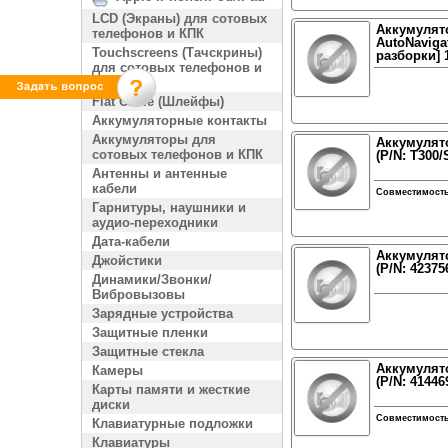
LCD (Экраны) для сотовых
Аккумулято
телефонов и КПК
AutoNavigat
Touchscreens (Тачскрины)
разборки]
для сотовых телефонов и
КПК
Flat Cable (Шлейфы)
Аккумуляторные контакты
Аккумуляторы для
Аккумулято
сотовых телефонов и КПК
(P/N: T300
Антенны и антенные
кабели
Совместимост
Гарнитуры, наушники и
аудио-переходники
Дата-кабели
Аккумулято
Джойстики
(P/N: 4237
Динамики/Звонки/
Вибровызовы
Зарядные устройства
Защитные пленки
Защитные стекла
Аккумулято
Камеры
(P/N: 4144
Карты памяти и жесткие
диски
Совместимост
Клавиатурные подложки
Клавиатуры