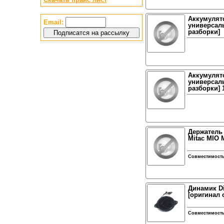
Аккумулят
Email:
универсаль
разборки]
Аккумулят
универсаль
разборки]
Держатель
Mitac MIO 
Совместимост
Динамик Di
[оригинал 
Совместимост