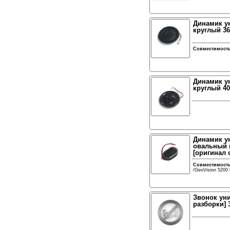
Динамик у
круглый 36 
Совместимост
Динамик у
круглый 40 
Динамик у
овальный н
[оригинал 
Совместимост
/GeoVision 5200
Звонок ун
разборки] 