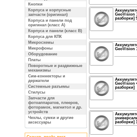
Кнопки
Корпуса и корпусные
Аккумулято
GeoVision 3
запчасти (оригинал)
разборки]
Корпуса и панели под
оригинал (класс A)
Корпуса и панели (класс B)
Корпуса для КПК
Микросхемы
Аккумулято
Микрофоны
GeoVision 3
Оборудование
Платы
Поворотные и раздвижные
механизмы
Сим-коннекторы и
Аккумулято
держатели
GeoVision 4
Системные разъемы
разборки]
Стилусы
Запчасти для
фотоаппаратов, плееров,
фоторамок, магнитол и др.
устройств
Аккумулят
Чехлы, сумки и другие
универсаль
разборки]
аксессуары
Скачать прайс лист