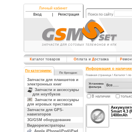
Личный кабинет
Вход
|
Регистрация
Поиск по сайту
К
аталог товаров
О
плата и
Д
оставка
Р
емон
Информация о наличии 
По категориям:
По брендам:
Главная страница
\
Каталог
\ по
Запчасти для планшетов и
электронных книг
Установка
фильтра
Запчасти и аксессуары
для ноутбуков
В наличии
тольк
Запчасти и аксессуары
для игровых приставок
Аккумулят
Запчасти для GPS-
Smart 4.3 
навигаторов
1400mAh
3G/GSM оборудование
Видеорегистраторы
Apple iPhone/iPod/iPad