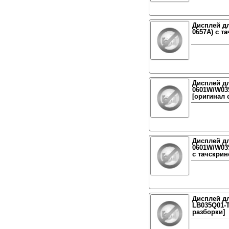
Дисплей дл
0657A) с т
Дисплей дл
0601W/W03
[оригинал 
Дисплей дл
0601W/W03
с тачскрин
Дисплей дл
LB035Q01-T
разборки]