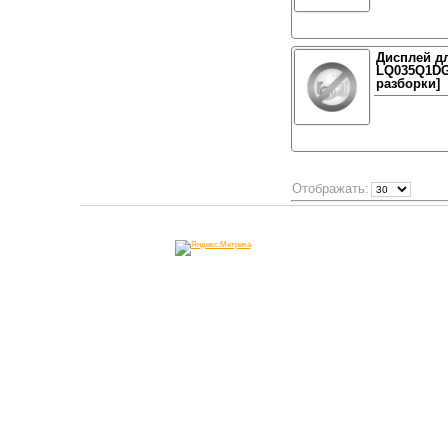
Дисплей дл
LQ035Q1DG0
разборки]
Отображать: