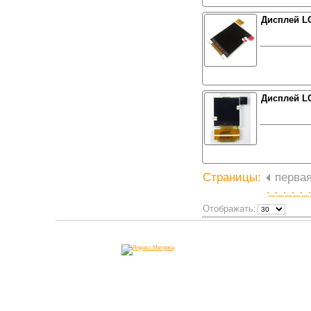
Дисплей L
Дисплей LG
Страницы:
перва
Отображать: