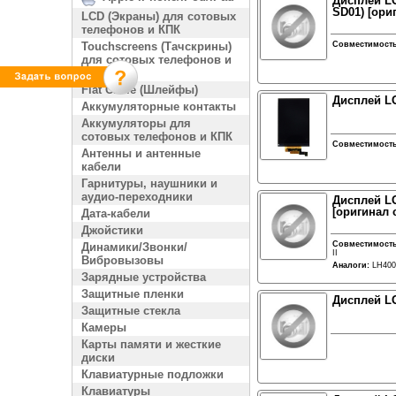
Дисплей LG
SD01) [ори
LCD (Экраны) для сотовых
телефонов и КПК
Touchscreens (Тачскрины)
Совместимост
для сотовых телефонов и
КПК
Flat Cable (Шлейфы)
Дисплей LG
Аккумуляторные контакты
Аккумуляторы для
сотовых телефонов и КПК
Совместимост
Антенны и антенные
кабели
Гарнитуры, наушники и
аудио-переходники
Дисплей LG
[оригинал 
Дата-кабели
Джойстики
Совместимост
Динамики/Звонки/
II
Вибровызовы
Аналоги:
LH40
Зарядные устройства
Защитные пленки
Дисплей L
Защитные стекла
Камеры
Карты памяти и жесткие
диски
Клавиатурные подложки
Клавиатуры