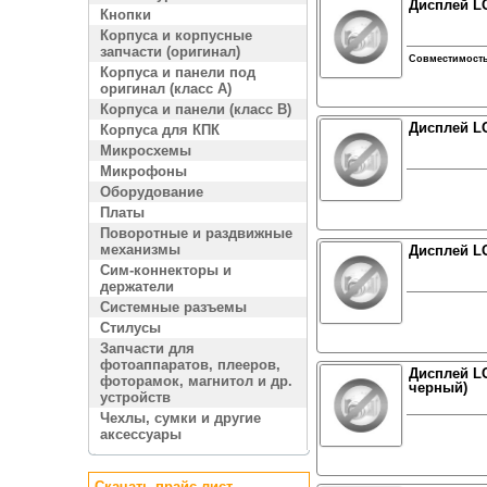
Дисплей LG
Кнопки
Корпуса и корпусные
запчасти (оригинал)
Совместимост
Корпуса и панели под
оригинал (класс A)
Корпуса и панели (класс B)
Дисплей LG
Корпуса для КПК
Микросхемы
Микрофоны
Оборудование
Платы
Поворотные и раздвижные
механизмы
Дисплей LG
Сим-коннекторы и
держатели
Системные разъемы
Стилусы
Запчасти для
фотоаппаратов, плееров,
Дисплей LG
фоторамок, магнитол и др.
черный)
устройств
Чехлы, сумки и другие
аксессуары
Скачать прайс лист