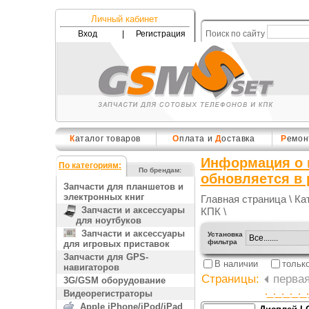
Личный кабинет
Вход
|
Регистрация
Поиск по сайту
К
аталог товаров
О
плата и
Д
оставка
Р
емон
Информация о 
По категориям:
По брендам:
обновляется в
Запчасти для планшетов и
электронных книг
Главная страница
\
Ка
Запчасти и аксессуары
КПК
\
для ноутбуков
Запчасти и аксессуары
Установка
фильтра
для игровых приставок
Запчасти для GPS-
В наличии
тольк
навигаторов
Страницы:
перва
3G/GSM оборудование
Видеорегистраторы
Apple iPhone/iPod/iPad