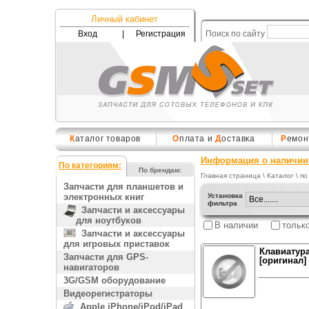
Личный кабинет
Вход
|
Регистрация
Поиск по сайту
К
аталог товаров
О
плата и
Д
оставка
Р
емон
Информация о наличии 
По категориям:
По брендам:
Главная страница
\
Каталог
\ по
Запчасти для планшетов и
электронных книг
Установка
фильтра
Запчасти и аксессуары
для ноутбуков
В наличии
тольк
Запчасти и аксессуары
для игровых приставок
Клавиатура
Запчасти для GPS-
[оригинал]
навигаторов
3G/GSM оборудование
Видеорегистраторы
Apple iPhone/iPod/iPad