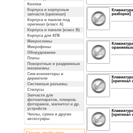
Кнопки
Корпуса и корпусные
Клавиатура
разборки]
запчасти (оригинал)
Корпуса и панели под
оригинал (класс A)
Корпуса и панели (класс B)
Корпуса для КПК
Микросхемы
Клавиатура
Микрофоны
оранжевым)
Оборудование
Платы
Поворотные и раздвижные
механизмы
Сим-коннекторы и
Клавиатура
держатели
[оригинал 
Системные разъемы
Стилусы
Запчасти для
фотоаппаратов, плееров,
фоторамок, магнитол и др.
устройств
Клавиатура
Чехлы, сумки и другие
[оригинал 
аксессуары
Скачать прайс лист