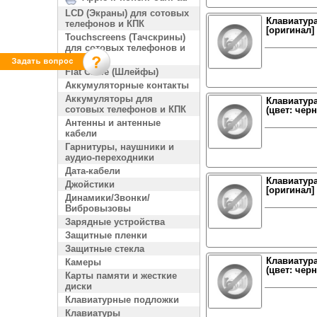
LCD (Экраны) для сотовых
Клавиатура
телефонов и КПК
[оригинал]
Touchscreens (Тачскрины)
для сотовых телефонов и
КПК
Flat Cable (Шлейфы)
Аккумуляторные контакты
Аккумуляторы для
Клавиатура
сотовых телефонов и КПК
(цвет: чер
Антенны и антенные
кабели
Гарнитуры, наушники и
аудио-переходники
Дата-кабели
Клавиатура
Джойстики
[оригинал]
Динамики/Звонки/
Вибровызовы
Зарядные устройства
Защитные пленки
Защитные стекла
Клавиатура
Камеры
(цвет: чер
Карты памяти и жесткие
диски
Клавиатурные подложки
Клавиатуры