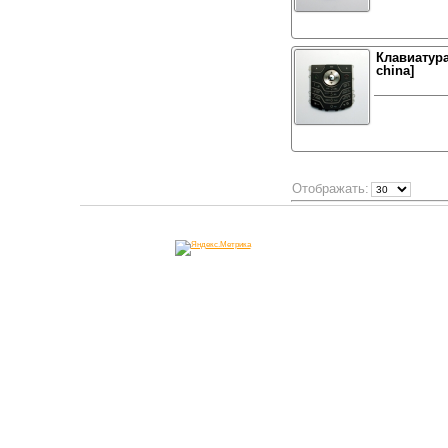
Клавиатура
china]
Отображать: