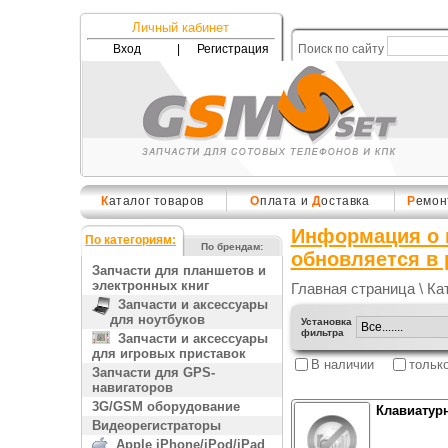
Личный кабинет
Вход
|
Регистрация
Поиск по сайту
К
аталог товаров
О
плата и
Д
оставка
Р
емон
Информация о 
По категориям:
По брендам:
обновляется в
Запчасти для планшетов и
электронных книг
Главная страница
\
Ка
Запчасти и аксессуары
для ноутбуков
Установка
фильтра
Запчасти и аксессуары
для игровых приставок
В наличии
тольк
Запчасти для GPS-
навигаторов
3G/GSM оборудование
Клавиатурн
Видеорегистраторы
Apple iPhone/iPod/iPad