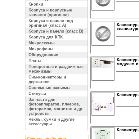
Кнопки
Корпуса и корпусные
запчасти (оригинал)
Корпуса и панели под
Клавиатурн
оригинал (класс A)
клавиатур
Корпуса и панели (класс B)
Корпуса для КПК
Микросхемы
Микрофоны
Оборудование
Клавиатурн
Платы
модулем и
Поворотные и раздвижные
механизмы
Сим-коннекторы и
держатели
Системные разъемы
Стилусы
Клавиатурн
Запчасти для
фотоаппаратов, плееров,
фоторамок, магнитол и др.
устройств
Чехлы, сумки и другие
аксессуары
Клавиатурн
Скачать прайс лист