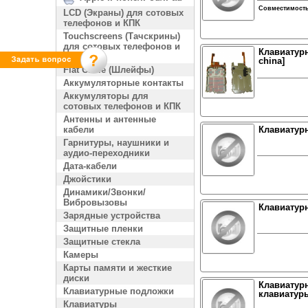
Совместимост
LCD (Экраны) для сотовых
телефонов и КПК
Touchscreens (Тачскрины)
для сотовых телефонов и
Клавиатурн
КПК
china]
Flat Cable (Шлейфы)
Аккумуляторные контакты
Аккумуляторы для
сотовых телефонов и КПК
Антенны и антенные
кабели
Клавиатурн
Гарнитуры, наушники и
аудио-переходники
Дата-кабели
Джойстики
Динамики/Звонки/
Вибровызовы
Клавиатурн
Зарядные устройства
Защитные пленки
Защитные стекла
Камеры
Карты памяти и жесткие
диски
Клавиатурн
Клавиатурные подложки
клавиатур
Клавиатуры