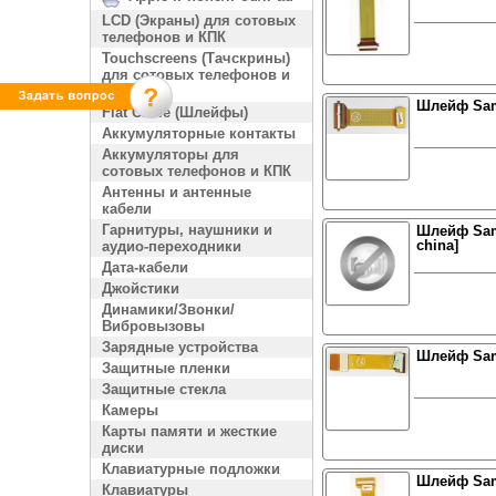
LCD (Экраны) для сотовых
телефонов и КПК
Touchscreens (Тачскрины)
для сотовых телефонов и
КПК
Шлейф Sam
Flat Cable (Шлейфы)
Аккумуляторные контакты
Аккумуляторы для
сотовых телефонов и КПК
Антенны и антенные
кабели
Гарнитуры, наушники и
Шлейф Sam
china]
аудио-переходники
Дата-кабели
Джойстики
Динамики/Звонки/
Вибровызовы
Зарядные устройства
Шлейф Sam
Защитные пленки
Защитные стекла
Камеры
Карты памяти и жесткие
диски
Клавиатурные подложки
Шлейф Sam
Клавиатуры