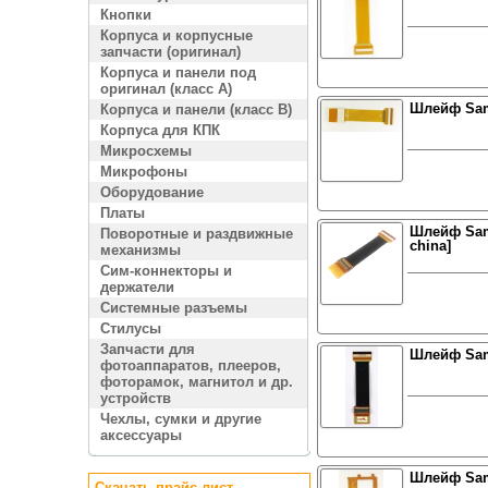
Кнопки
Корпуса и корпусные
запчасти (оригинал)
Корпуса и панели под
оригинал (класс A)
Шлейф Sam
Корпуса и панели (класс B)
Корпуса для КПК
Микросхемы
Микрофоны
Оборудование
Платы
Шлейф Sam
Поворотные и раздвижные
china]
механизмы
Сим-коннекторы и
держатели
Системные разъемы
Стилусы
Запчасти для
Шлейф Sam
фотоаппаратов, плееров,
фоторамок, магнитол и др.
устройств
Чехлы, сумки и другие
аксессуары
Шлейф Sam
Скачать прайс лист