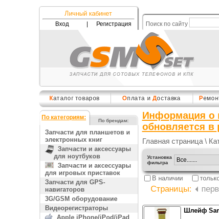
Личный кабинет
Вход
|
Регистрация
Поиск по сайту
К
аталог товаров
О
плата и
Д
оставка
Р
емон
Информация о 
По категориям:
По брендам:
обновляется в
Запчасти для планшетов и
электронных книг
Главная страница
\
Ка
Запчасти и аксессуары
для ноутбуков
Установка
фильтра
Запчасти и аксессуары
для игровых приставок
В наличии
тольк
Запчасти для GPS-
Страницы:
перв
навигаторов
3G/GSM оборудование
Видеорегистраторы
Шлейф Sam
Apple iPhone/iPod/iPad