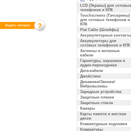
LCD (Экраны) для сотовы
телефонов и КПК
Touchscreens (Тачскрины)
для сотовых телефонов и
КПК
Flat Cable (Шлейфы)
Аккумуляторные контакт
Аккумуляторы для
сотовых телефонов и КПК
Антенны и антенные
кабели
Гарнитуры, наушники и
аудио-переходники
Дата-кабели
Джойстики
Динамики/Звонки/
Вибровызовы
Зарядные устройства
Защитные пленки
Защитные стекла
Камеры
Карты памяти и жесткие
диски
Клавиатурные подложки
Клавиатуры