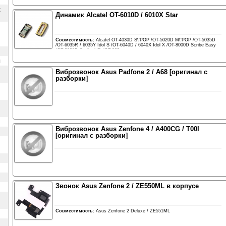
х
Динамик Alcatel OT-6010D / 6010X Star
Совместимость:
Alcatel OT-4030D S\'POP /OT-5020D M\'POP /OT-5035D
/OT-6035R / 6035Y Idol S /OT-6040D / 6040X Idol X /OT-8000D Scribe Easy
/OT-8008D Scribe HD /OT-993
ы
Виброзвонок Asus Padfone 2 / A68 [оригинал с
разборки]
Виброзвонок Asus Zenfone 4 / A400CG / T00I
[оригинал с разборки]
Звонок Asus Zenfone 2 / ZE550ML в корпусе
Совместимость:
Asus Zenfone 2 Deluxe / ZE551ML