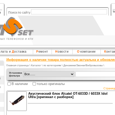
т
я
Поиск по сайту
плата и
Д
оставка
Р
емонт
Н
овости
О
компании
К
онта
Информация о наличии товара полностью актуальна и обновля
Главная страница
\
Каталог
\ по категориям \
Динамики/Звонки/Вибровызовы
\
Установка
фильтра
ы
В наличии
только оригиналы
ы
Страниц
Акустический блок Alcatel OT-6033D / 6033X Idol
Ultra [оригинал с разборки]