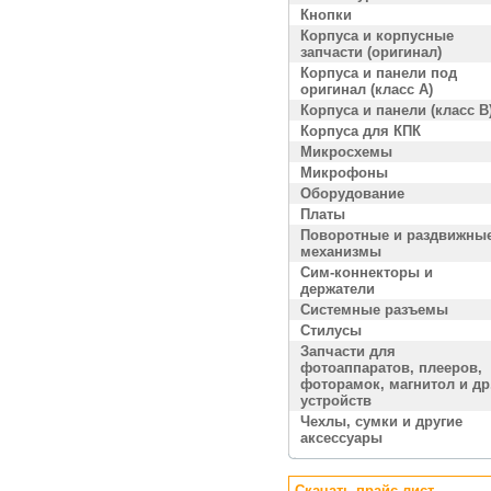
Кнопки
Корпуса и корпусные
запчасти (оригинал)
Корпуса и панели под
оригинал (класс A)
Корпуса и панели (класс B
Корпуса для КПК
Микросхемы
Микрофоны
Оборудование
Платы
Поворотные и раздвижны
механизмы
Сим-коннекторы и
держатели
Системные разъемы
Стилусы
Запчасти для
фотоаппаратов, плееров,
фоторамок, магнитол и др
устройств
Чехлы, сумки и другие
аксессуары
Скачать прайс лист