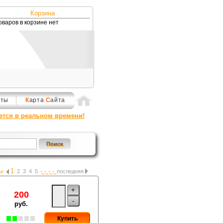
Корзина
оваров в корзине нет
кты
К
арта
С
айта
ется в реальном времени!
1
ы:
2
3
4
5
последняя
+
200
-
руб.
Купить