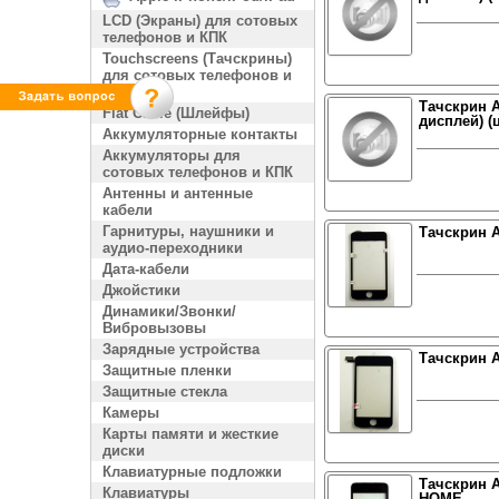
LCD (Экраны) для сотовых
телефонов и КПК
Touchscreens (Тачскрины)
для сотовых телефонов и
КПК
Тачскрин A
Flat Cable (Шлейфы)
дисплей) (
Аккумуляторные контакты
Аккумуляторы для
сотовых телефонов и КПК
Антенны и антенные
кабели
Гарнитуры, наушники и
Тачскрин Ap
аудио-переходники
Дата-кабели
Джойстики
Динамики/Звонки/
Вибровызовы
Зарядные устройства
Тачскрин Ap
Защитные пленки
Защитные стекла
Камеры
Карты памяти и жесткие
диски
Клавиатурные подложки
Тачскрин A
Клавиатуры
HOME