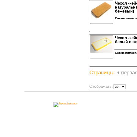
Чехол -кей
натуральна
бежевый)
Совместимост
Чехол -кей
белый с ж
Совместимост
Страницы:
перва
Отображать: