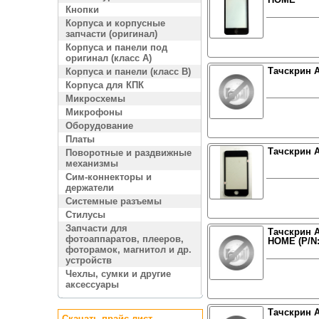
Кнопки
Корпуса и корпусные
запчасти (оригинал)
Корпуса и панели под
оригинал (класс A)
Тачскрин Ap
Корпуса и панели (класс B)
Корпуса для КПК
Микросхемы
Микрофоны
Оборудование
Платы
Тачскрин Ap
Поворотные и раздвижные
механизмы
Сим-коннекторы и
держатели
Системные разъемы
Стилусы
Запчасти для
Тачскрин A
фотоаппаратов, плееров,
HOME (P/N:
фоторамок, магнитол и др.
устройств
Чехлы, сумки и другие
аксессуары
Тачскрин A
Скачать прайс лист