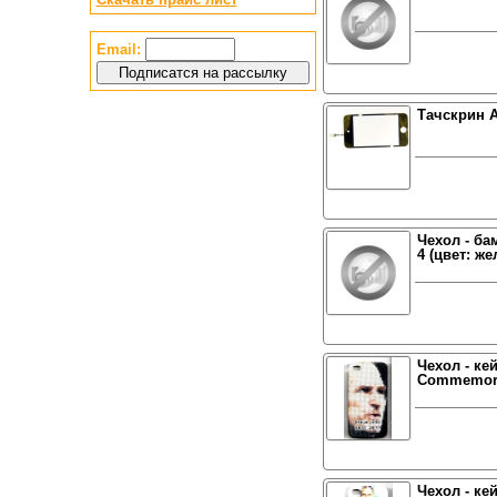
Email:
Тачскрин A
Чехол - ба
4 (цвет: ж
Чехол - ке
Commemorat
Чехол - ке