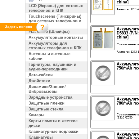
china]
LCD (Экраны) для сотовых
Аналоги:
1281-
телефонов и КПК
Touchscreens (Тачскрины)
для сотовых телефонов и
КПК
Аккумулято
Flat Cable (Шлейфы)
D5833 (P/N
china]
Аккумуляторные контакты
Аккумуляторы для
Совместимост
сотовых телефонов и КПК
Аналоги:
1282-
Антенны и антенные
кабели
Аккумулято
Гарнитуры, наушники и
750mAh пс
аудио-переходники
Дата-кабели
Джойстики
Динамики/Звонки/
Вибровызовы
Зарядные устройства
Аккумулято
Защитные пленки
780mAh пс
Защитные стекла
Камеры
Совместимост
/Z310 /Z550
Карты памяти и жесткие
диски
Клавиатурные подложки
Аккумулято
Клавиатуры
900mAh пс