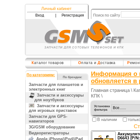
Личный кабинет
Вход
|
Регистрация
Поиск по сайту
К
аталог товаров
О
плата и
Д
оставка
Р
емон
Информация о 
По категориям:
По брендам:
обновляется в
Запчасти для планшетов и
электронных книг
Главная страница
\
Ка
Запчасти и аксессуары
КПК
\
для ноутбуков
Запчасти и аксессуары
Установка
фильтра
для игровых приставок
Запчасти для GPS-
В наличии
тольк
навигаторов
Ст
3G/GSM оборудование
Видеорегистраторы
Аккумулятор
D6643 (P/N
Apple iPhone/iPod/iPad