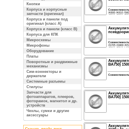
Кнопки
Корпуса и корпусные
Совместимост
/K600 /K610 /S
запчасти (оригинал)
/Z300 /Z520 /Z7
Корпуса и панели под
оригинал (класс A)
Аккумулято
Корпуса и панели (класс B)
псевдоори
Корпуса для КПК
Микросхемы
Совместимост
Микрофоны
/G705 /G900 /K53
/T700 /T715 /V
Оборудование
/W830 /W850 /W
/Z750 /Z800
Платы
Аккумулято
Поворотные и раздвижные
BA750) 150
механизмы
Сим-коннекторы и
Совместимост
держатели
Системные разъемы
Стилусы
Запчасти для
Аккумулято
фотоаппаратов, плееров,
BA700) 150
фоторамок, магнитол и др.
устройств
Чехлы, сумки и другие
аксессуары
Аккумулято
Скачать прайс лист