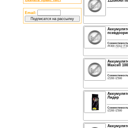
1120mAh п
Email:
Аккумулято
псевдоори
Совместимост
/R300 /S312 /T3
pro / U20i /Z770
Аккумулято
Maxcell 10
Совместимост
/Z200 /Z500
Аккумулято
Лидер
Совместимост
/Z200 /Z500
Аккумулято