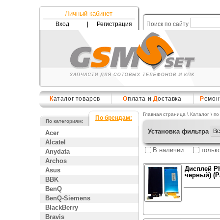
Личный кабинет
Вход
|
Регистрация
Поиск по сайту
К
аталог товаров
О
плата и
Д
оставка
Р
емон
Главная страница
\
Каталог
\ по
По брендам:
По категориям:
Установка фильтра
Acer
Alcatel
В наличии
тольк
Anydata
Archos
Дисплей Ph
Asus
черный) (P
BBK
BenQ
BenQ-Siemens
BlackBerry
Bravis