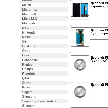
Maxon
Дисплей Ph
Meizu
черный) [о
Micromax
Microsoft
Mitac MIO
Motorola
NEC
Дисплей Ph
Nintendo
(цвет: чер
Nokia
O2
OnePlus
Oppo
Orro
Дисплей Ph
Panasonic
[оригинал]
Pantech
Philips
Prestigio
QTek
Qumo
Дисплей Ph
Rover
Sagem
Samsung
Samsung (new model)
Siemens