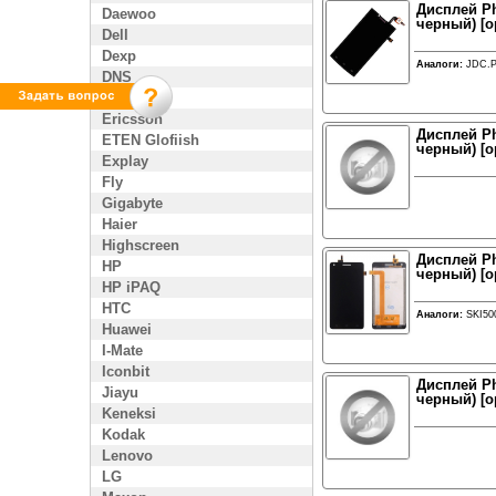
Дисплей Ph
Daewoo
черный) [о
Dell
Dexp
Аналоги:
JDC.P
DNS
Enol
Ericsson
Дисплей Ph
ETEN Glofiish
черный) [о
Explay
Fly
Gigabyte
Haier
Highscreen
Дисплей Ph
HP
черный) [о
HP iPAQ
HTC
Аналоги:
SKI50
Huawei
I-Mate
Iconbit
Дисплей Ph
Jiayu
черный) [о
Keneksi
Kodak
Lenovo
LG