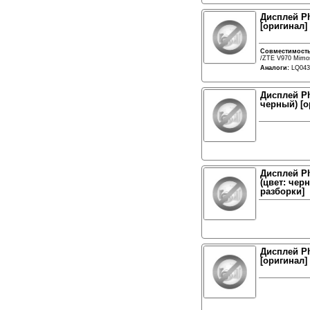
Дисплей Ph
[оригинал]
Совместимост
/ZTE V970 Mimo
Аналоги:
LQ043
Дисплей Ph
черный) [о
Дисплей Ph
(цвет: чер
разборки]
Дисплей Ph
[оригинал]