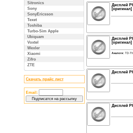
Sitronics
Дисплей Phi
Sony
[оригинал]
SonyEricsson
Texet
Toshiba
Turbo-Sim Apple
Ubiquam
Дисплей Ph
Voxtel
[оригинал]
Wexler
Xiaomi
Аналоги:
TD-TN
Zifro
ZTE
Дисплей Ph
Скачать прайс лист
Email:
Дисплей Ph