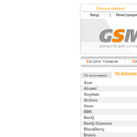
Личный кабинет
Вход
|
Регистраци
К
аталог товаров
О
По брендам
По категориям:
Acer
Alcatel
Anydata
Archos
Asus
BBK
BenQ
BenQ-Siemens
BlackBerry
Bravis