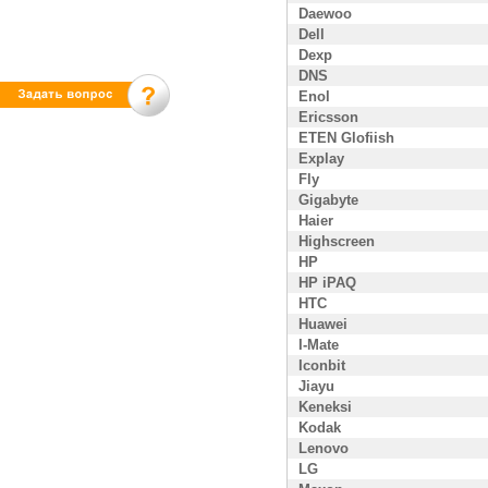
Daewoo
Dell
Dexp
DNS
Enol
Ericsson
ETEN Glofiish
Explay
Fly
Gigabyte
Haier
Highscreen
HP
HP iPAQ
HTC
Huawei
I-Mate
Iconbit
Jiayu
Keneksi
Kodak
Lenovo
LG