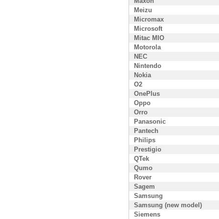
Maxon
Meizu
Micromax
Microsoft
Mitac MIO
Motorola
NEC
Nintendo
Nokia
O2
OnePlus
Oppo
Orro
Panasonic
Pantech
Philips
Prestigio
QTek
Qumo
Rover
Sagem
Samsung
Samsung (new model)
Siemens