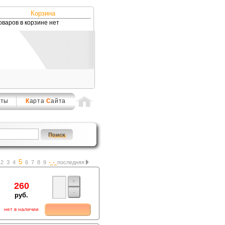
Корзина
оваров в корзине нет
кты
К
арта
С
айта
5
2
3
4
6
7
8
9
последняя
+
260
-
руб.
нет в наличии