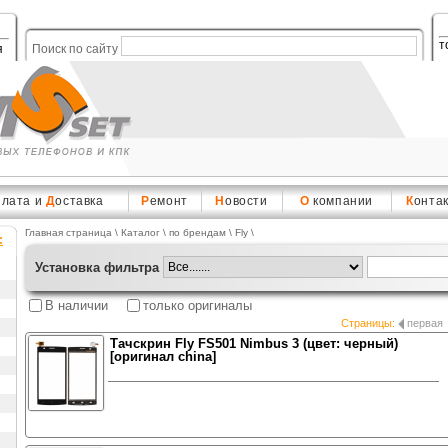
т
я
Поиск по сайту
плата и
Д
оставка
Р
емонт
Н
овости
О
компании
К
онта
Главная страница
\
Каталог
\ по брендам \
Fly
\
:
Установка фильтра
В наличии
только оригиналы
Страницы:
первая
Тачскрин Fly FS501 Nimbus 3 (цвет: черный)
[оригинал china]