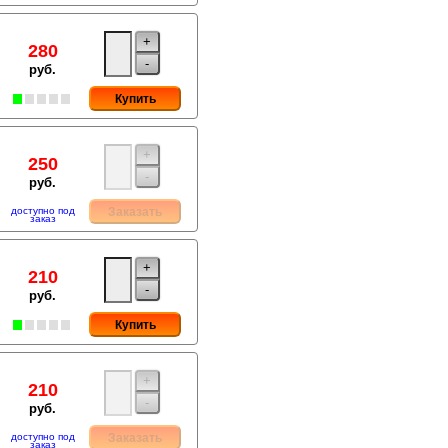
+
280
-
руб.
Купить
+
250
-
руб.
доступно под
Заказать
заказ
+
210
-
руб.
Купить
+
210
-
руб.
доступно под
Заказать
заказ