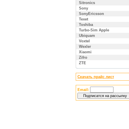
Sitronics
Sony
SonyEricsson
Texet
Toshiba
Turbo-Sim Apple
Ubiquam
Voxtel
Wexler
Xiaomi
Zifro
ZTE
Скачать прайс лист
Email: