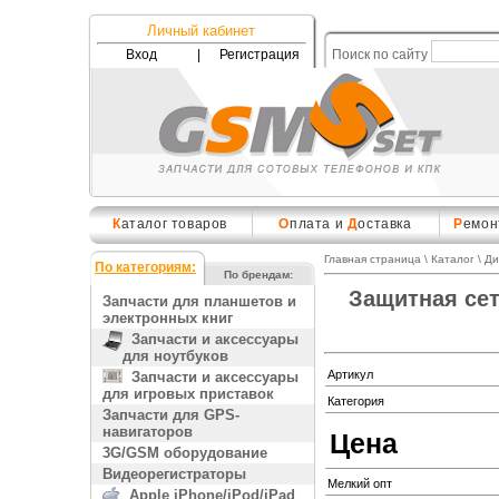
Личный кабинет
Вход
|
Регистрация
Поиск по сайту
К
аталог товаров
О
плата и
Д
оставка
Р
емон
Главная страница
\
Каталог
\
Ди
По категориям:
По брендам:
Защитная сет
Запчасти для планшетов и
электронных книг
Запчасти и аксессуары
для ноутбуков
Артикул
Запчасти и аксессуары
для игровых приставок
Категория
Запчасти для GPS-
навигаторов
Цена
3G/GSM оборудование
Видеорегистраторы
Мелкий опт
Apple iPhone/iPod/iPad