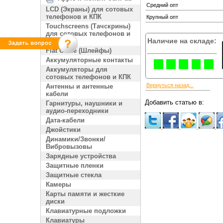
Средний опт
LCD (Экраны) для сотовых
телефонов и КПК
Крупный опт
Touchscreens (Тачскрины)
для сотовых телефонов и
Наличие на складе:
КПК
Flat Cable (Шлейфы)
Аккумуляторные контакты
Аккумуляторы для
сотовых телефонов и КПК
Вернуться назад...
Антенны и антенные
кабели
Добавить статью в:
Гарнитуры, наушники и
аудио-переходники
Дата-кабели
Джойстики
Динамики/Звонки/
Вибровызовы
Зарядные устройства
Защитные пленки
Защитные стекла
Камеры
Карты памяти и жесткие
диски
Клавиатурные подложки
Клавиатуры