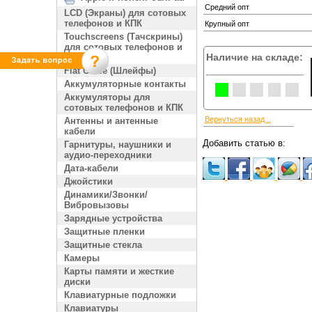
Средний опт
LCD (Экраны) для сотовых
телефонов и КПК
Крупный опт
Touchscreens (Тачскрины)
для сотовых телефонов и
Наличие на складе:
КПК
Flat Cable (Шлейфы)
Аккумуляторные контакты
Аккумуляторы для
сотовых телефонов и КПК
Вернуться назад...
Антенны и антенные
кабели
Добавить статью в:
Гарнитуры, наушники и
аудио-переходники
Дата-кабели
Джойстики
Динамики/Звонки/
Вибровызовы
Зарядные устройства
Защитные пленки
Защитные стекла
Камеры
Карты памяти и жесткие
диски
Клавиатурные подложки
Клавиатуры