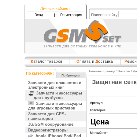
Личный кабинет
Вход
|
Регистрация
Поиск по сайту
К
аталог товаров
О
плата и
Д
оставка
Р
емон
Главная страница
\
Каталог
\
Ди
По категориям:
По брендам:
Защитная сетк
Запчасти для планшетов и
электронных книг
Запчасти и аксессуары
для ноутбуков
Артикул
Запчасти и аксессуары
для игровых приставок
Категория
Запчасти для GPS-
навигаторов
Цена
3G/GSM оборудование
Видеорегистраторы
Мелкий опт
Apple iPhone/iPod/iPad