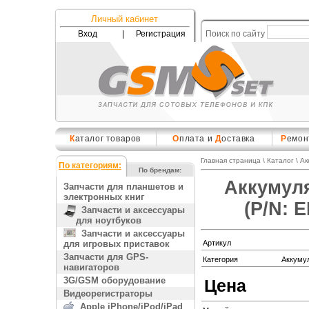
Личный кабинет
Вход
|
Регистрация
Поиск по сайту
К
аталог товаров
О
плата и
Д
оставка
Р
емон
Главная страница
\
Каталог
\
Ак
По категориям:
По брендам:
Аккумуля
Запчасти для планшетов и
электронных книг
(P/N: 
Запчасти и аксессуары
для ноутбуков
Запчасти и аксессуары
для игровых приставок
Артикул
Запчасти для GPS-
Категория
Аккуму
навигаторов
3G/GSM оборудование
Цена
Видеорегистраторы
Apple iPhone/iPod/iPad