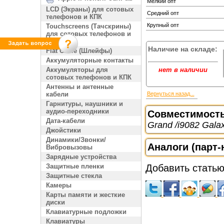
Мелкий опт
LCD (Экраны) для сотовых
Средний опт
телефонов и КПК
Крупный опт
Touchscreens (Тачскрины)
для сотовых телефонов и
КПК
Наличие на складе:
Flat Cable (Шлейфы)
Аккумуляторные контакты
Аккумуляторы для
нет в наличии
сотовых телефонов и КПК
Антенны и антенные
кабели
Вернуться назад...
Гарнитуры, наушники и
аудио-переходники
Совместимост
Дата-кабели
Grand /i9082 Gala
Джойстики
Динамики/Звонки/
Аналоги (парт-
Вибровызовы
Зарядные устройства
Защитные пленки
Добавить статью
Защитные стекла
Камеры
Карты памяти и жесткие
диски
Клавиатурные подложки
Клавиатуры